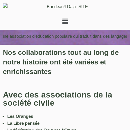
Aller
au
contenu
sociation d'éducation populaire qui traduit dans des langages accessi
Nos collaborations tout au long de
notre histoire ont été variées et
enrichissantes
Avec des associations de la
société civile
Les Oranges
La Libre pensée